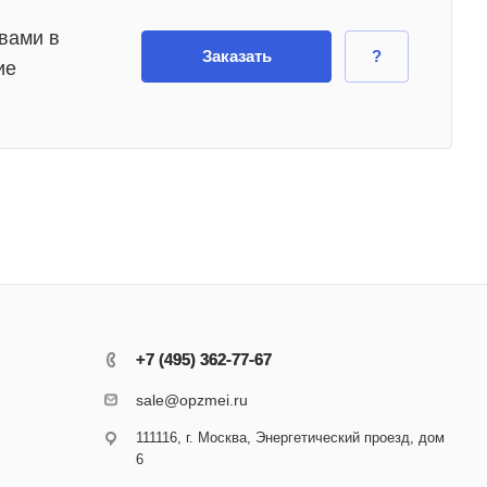
вами в
Заказать
?
ие
+7 (495) 362-77-67
+7 (495) 362-77-67
sale@opzmei.ru
111116, г. Москва, Энергетический проезд, дом
6