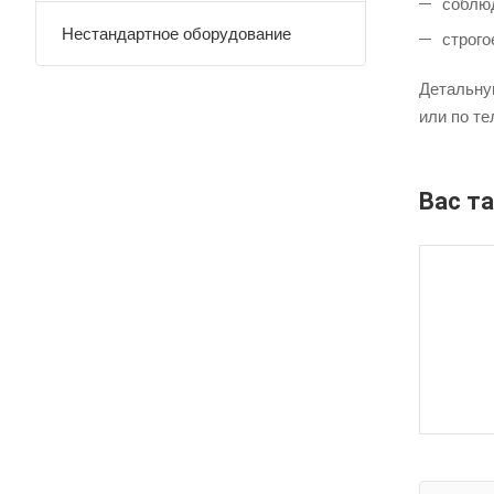
соблюд
Нестандартное оборудование
строго
Детальну
или по те
Вас т